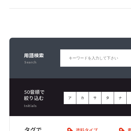
用語検索
Search
50音順で
絞り込む
ア
カ
サ
タ
ナ
Initials
タグで
塗料タイプ