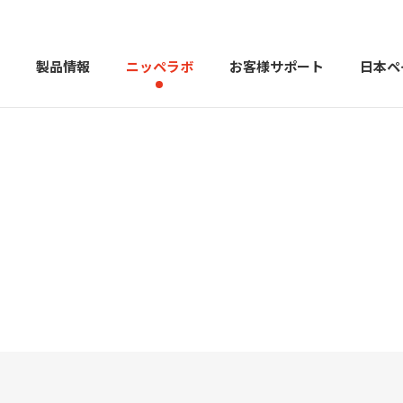
製品情報
ニッペラボ
お客様サポート
日本ペ
製品を探す
PERFECT Color Design
塗料・塗
販売店様向けサイト
トップメッセージ
よくある
会社
カラーコーディネーター戸建ておすすめ配色
塗料や塗装について幅広
建築用塗料
重防食用塗料
用語集
住まいの塗
お問い合わせ
採用情報
CSR