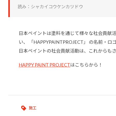
建築・重防食・自動車補修用の各分野で、
塗料の開発・製造および販売を展開。全国
読み：シャカイコウケンカツドウ
幅広い製品ラインナップをご用意していま
のネットワークを通じて、卓越した塗料の
す。
意匠性とコーティング技術をご提供してま
いります。
日本ペイントは塗料を通じて様々な社会貢献
い、 「HAPPYPAINTPROJECT」 の名前
日本ペイントの社会貢献活動は、これからも
HAPPY PAINT PROJECT
はこちらから！
施工