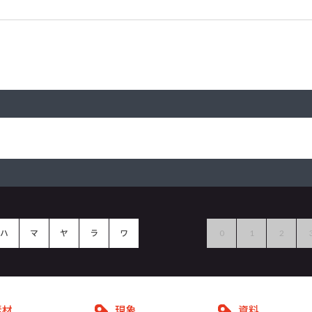
ハ
マ
ヤ
ラ
ワ
0
1
2
素材
現象
資料