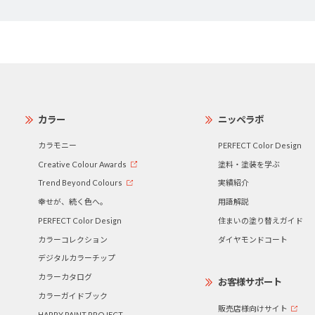
カラー
ニッペラボ
カラモニー
PERFECT Color Design
Creative Colour Awards
塗料・塗装を学ぶ
Trend Beyond Colours
実績紹介
幸せが、続く色へ。
用語解説
PERFECT Color Design
住まいの塗り替えガイド
カラーコレクション
ダイヤモンドコート
デジタルカラーチップ
カラーカタログ
お客様サポート
カラーガイドブック
販売店様向けサイト
HAPPY PAINT PROJECT