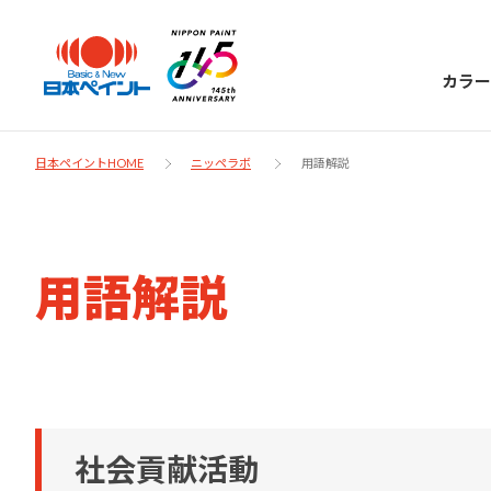
カラー
日本ペイントHOME
ニッペラボ
用語解説
日本ペイント
用語解説
に
お客様サポー
ニッペラボ
ついて
ト
塗装をする時、施工会社へお願いする時に
製品情報
知っておくべき塗料・塗装の基礎知識をご
日本ペイントグループの一員として、建築
お問い合わせにあたっては、まずは「よく
社会貢献活動
紹介します。
物や大型構造物用、自動車の補修塗装向け
あるご質問」をご参照ください。