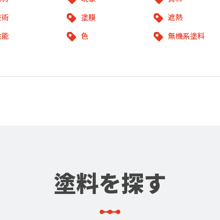
技術
塗膜
遮熱
性能
色
無機系塗料
塗料を探す