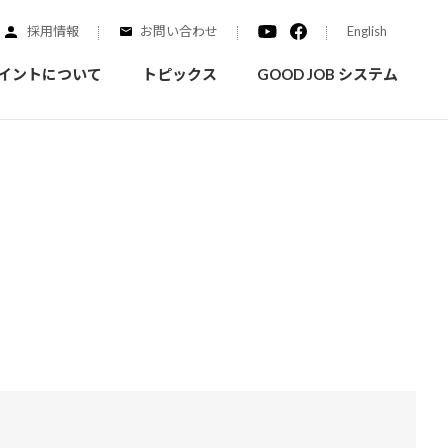
採用情報
お問い合わせ
English
イントについて
トピックス
GOOD JOB システム
装を学ぶ
実績紹介
ご質問
概要
みなさまへのお知らせ
拠点情報
く学ぶことができます
実際にどんな場所に塗られてるのか見てみましょう
家庭用塗料
自動車補修用塗料
ダイヤモンドコート
ニッペホームプロダクツの
替えガイド
ウェブサイトに移動します
活動