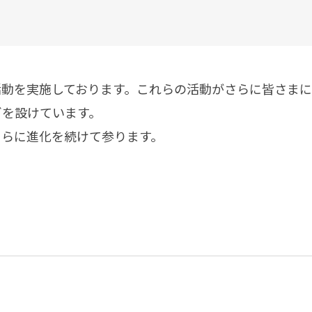
塗料に関する用語を調べることができます
ニッペマンとみん
製品特集
ご利用にあたって
個人情報の取扱
活動を実施しております。これらの活動がさらに皆さま
グランセラシリーズ
パーフェクトシ
・ロゴを設けています。
プロテクトン
EMO
さらに進化を続けて参ります。
SUSTAINA SYSTEM
グリーンループB