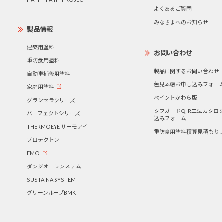
よくあるご質問
みなさまへのお知らせ
製品情報
建築用塗料
お問い合わせ
重防食用塗料
製品に関するお問い合わせ
自動車補修用塗料
色見本帳お申し込みフォー
家庭用塗料
ペイントかわら版
グランセラシリーズ
タフガードQ-R工法カタロ
パーフェクトシリーズ
込みフォーム
THERMOEYE サーモアイ
重防食用塗料積算見積もり
プロテクトン
EMO
ダンジオーラシステム
SUSTAINA SYSTEM
グリーンループBMK