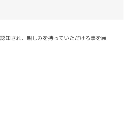
ダイヤモンドコート加盟施工店がお届けする
なのステキな家
品質重視の戸建て住宅システムはこちら
いについて
に認知され、親しみを持っていただける事を願
リーズ
THERMOEYE サーモアイ
ダンジオーラシステム
MK