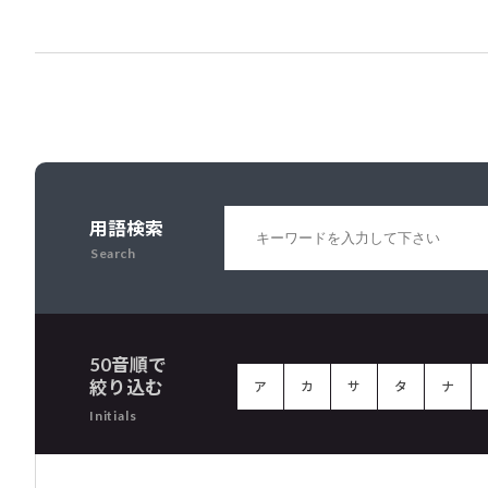
用語検索
Search
50音順で
絞り込む
ア
カ
サ
タ
ナ
Initials