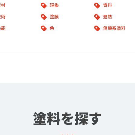
素材
現象
資料
技術
塗膜
遮熱
性能
色
無機系塗料
塗料を探す