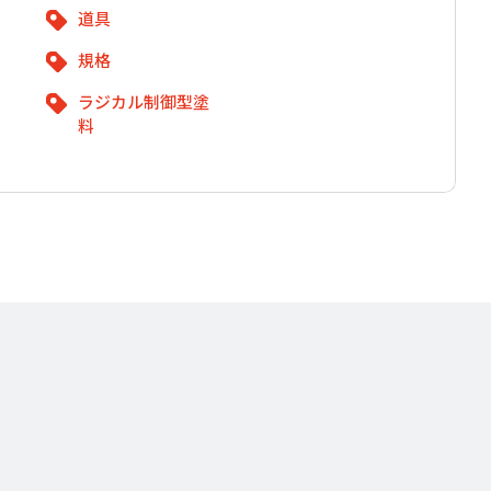
道具
規格
ラジカル制御型塗
料