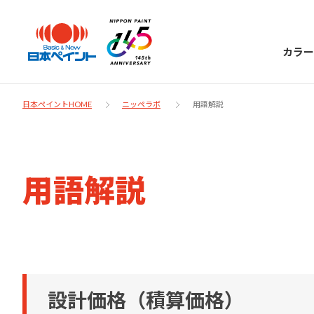
カラー
日本ペイントHOME
ニッペラボ
用語解説
日本ペイント
用語解説
に
お客様サポー
ニッペラボ
ついて
ト
塗装をする時、施工会社へお願いする時に
製品情報
知っておくべき塗料・塗装の基礎知識をご
日本ペイントグループの一員として、建築
お問い合わせにあたっては、まずは「よく
設計価格（積算価格）
紹介します。
物や大型構造物用、自動車の補修塗装向け
あるご質問」をご参照ください。