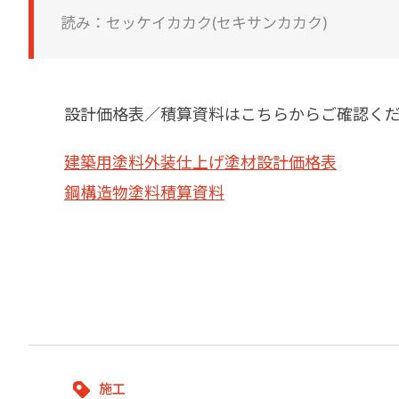
建築・重防食・自動車補修用の各分野で、
塗料の開発・製造および販売を展開。全国
読み：セッケイカカク(セキサンカカク)
幅広い製品ラインナップをご用意していま
のネットワークを通じて、卓越した塗料の
す。
意匠性とコーティング技術をご提供してま
いります。
設計価格表／積算資料はこちらからご確認く
建築用塗料外装仕上げ塗材設計価格表
鋼構造物塗料積算資料
施工