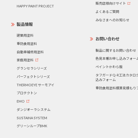
販売店様向けサイト
HAPPY PAINT PROJECT
よくあるご質問
みなさまへのお知らせ
製品情報
建築用塗料
お問い合わせ
重防食用塗料
製品に関するお問い合わせ
自動車補修用塗料
色見本帳お申し込みフォー
家庭用塗料
ペイントかわら版
グランセラシリーズ
タフガードQ-R工法カタロ
パーフェクトシリーズ
込みフォーム
THERMOEYE サーモアイ
重防食用塗料積算見積もり
プロテクトン
EMO
ダンジオーラシステム
SUSTAINA SYSTEM
グリーンループBMK