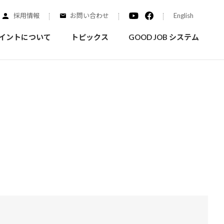
採用情報
お問い合わせ
English
イントについて
トピックス
GOOD JOB システム
装を学ぶ
実績紹介
ご質問
概要
みなさまへのお知らせ
拠点情報
く学ぶことができます
実際にどんな場所に塗られてるのか見てみましょう
家庭用塗料
自動車補修用塗料
ダイヤモンドコート
ニッペホームプロダクツの
替えガイド
ウェブサイトに移動します
活動