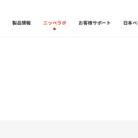
製品情報
ニッペラボ
お客様サポート
日本ペ
製品を探す
PERFECT Color Design
塗料・塗
販売店様向けサイト
トップメッセージ
よくある
会社
カラーコーディネーター戸建ておすすめ配色
塗料や塗装について幅広
建築用塗料
重防食用塗料
用語集
住まいの塗
お問い合わせ
採用情報
CSR