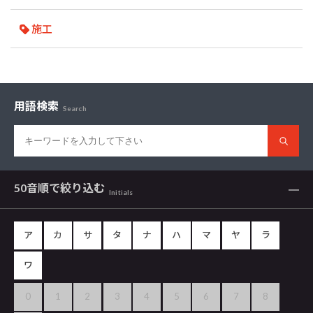
施工
用語検索
Search
50音順で
絞り込む
Initials
ア
カ
サ
タ
ナ
ハ
マ
ヤ
ラ
ワ
0
1
2
3
4
5
6
7
8