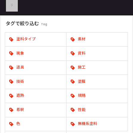
9
タグで
絞り込む
Tag
塗料タイプ
素材
現象
資料
道具
施工
技術
塗膜
遮熱
規格
希釈
性能
色
無機系塗料