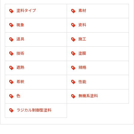
塗料タイプ
素材
現象
資料
道具
施工
技術
塗膜
遮熱
規格
希釈
性能
色
無機系塗料
ラジカル制御型塗料