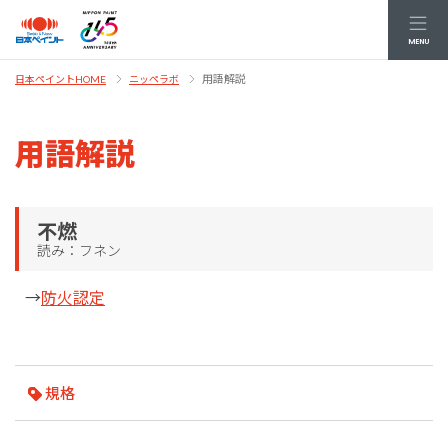
MENU
用語解説
日本ペイントHOME
ニッペラボ
用語解説
不燃
読み：フネン
→
防火認定
規格