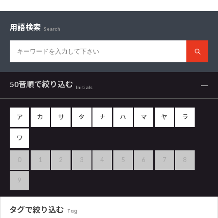
用語検索
Search
50音順で
絞り込む
Initials
ア
カ
サ
タ
ナ
ハ
マ
ヤ
ラ
ワ
0
1
2
3
4
5
6
7
8
9
タグで
絞り込む
Tag