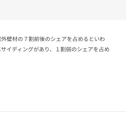
ダイヤモンドコート加盟施工店がお届けする
なのステキな家
品質重視の戸建て住宅システムはこちら
いについて
宅外壁材の７割前後のシェアを占めるといわ
リーズ
THERMOEYE サーモアイ
属サイディングがあり、１割弱のシェアを占め
ダンジオーラシステム
MK