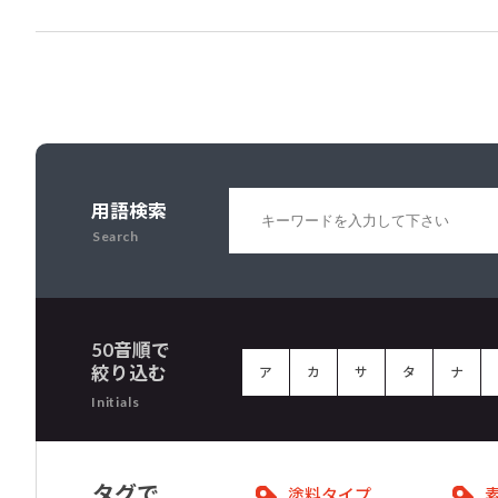
用語検索
Search
50音順で
絞り込む
ア
カ
サ
タ
ナ
Initials
タグで
塗料タイプ