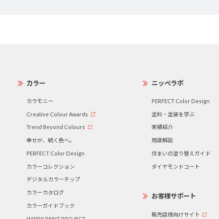
カラー
ニッペラボ
カラモニー
PERFECT Color Design
Creative Colour Awards
塗料・塗装を学ぶ
Trend Beyond Colours
実績紹介
幸せが、続く色へ。
用語解説
PERFECT Color Design
住まいの塗り替えガイド
カラーコレクション
ダイヤモンドコート
デジタルカラーチップ
カラーカタログ
お客様サポート
カラーガイドブック
販売店様向けサイト
HAPPY PAINT PROJECT