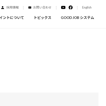
採用情報
お問い合わせ
English
イントについて
トピックス
GOOD JOB システム
装を学ぶ
実績紹介
ご質問
概要
みなさまへのお知らせ
拠点情報
く学ぶことができます
実際にどんな場所に塗られてるのか見てみましょう
家庭用塗料
自動車補修用塗料
ダイヤモンドコート
ニッペホームプロダクツの
替えガイド
ウェブサイトに移動します
活動