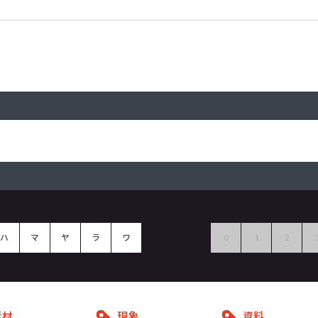
ハ
マ
ヤ
ラ
ワ
0
1
2
素材
現象
資料