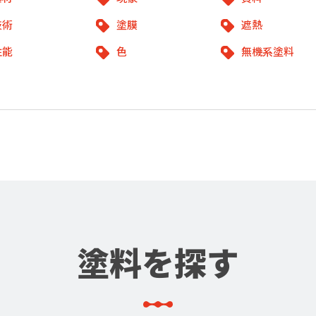
技術
塗膜
遮熱
性能
色
無機系塗料
塗料を探す