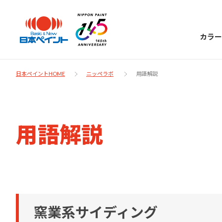
カラー
日本ペイントHOME
ニッペラボ
用語解説
日本ペイント
用語解説
に
お客様サポー
ニッペラボ
ついて
ト
塗装をする時、施工会社へお願いする時に
製品情報
知っておくべき塗料・塗装の基礎知識をご
日本ペイントグループの一員として、建築
お問い合わせにあたっては、まずは「よく
窯業系サイディング
紹介します。
物や大型構造物用、自動車の補修塗装向け
あるご質問」をご参照ください。