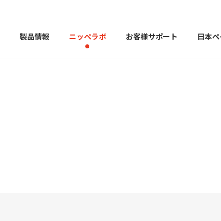
製品情報
ニッペラボ
お客様サポート
日本ペ
製品を探す
PERFECT Color Design
塗料・塗
販売店様向けサイト
トップメッセージ
よくある
会社
カラーコーディネーター戸建ておすすめ配色
塗料や塗装について幅広
建築用塗料
重防食用塗料
用語集
住まいの塗
お問い合わせ
採用情報
CSR