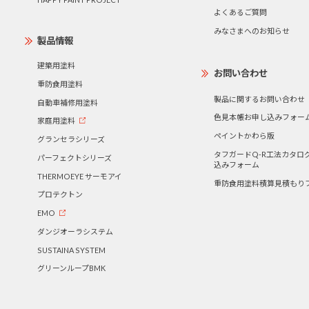
よくあるご質問
みなさまへのお知らせ
製品情報
建築用塗料
お問い合わせ
重防食用塗料
製品に関するお問い合わせ
自動車補修用塗料
色見本帳お申し込みフォー
家庭用塗料
ペイントかわら版
グランセラシリーズ
タフガードQ-R工法カタロ
パーフェクトシリーズ
込みフォーム
THERMOEYE サーモアイ
重防食用塗料積算見積もり
プロテクトン
EMO
ダンジオーラシステム
SUSTAINA SYSTEM
グリーンループBMK