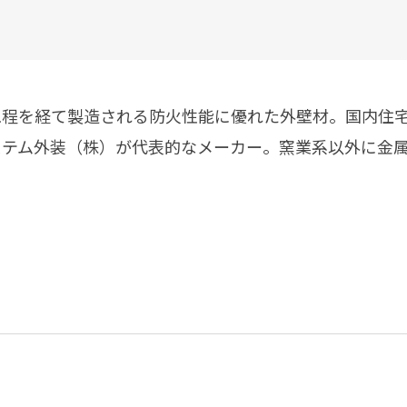
塗料に関する用語を調べることができます
ニッペマンとみん
製品特集
ご利用にあたって
個人情報の取扱
工程を経て製造される防火性能に優れた外壁材。国内住
グランセラシリーズ
パーフェクトシ
ステム外装（株）が代表的なメーカー。窯業系以外に金
プロテクトン
EMO
SUSTAINA SYSTEM
グリーンループB