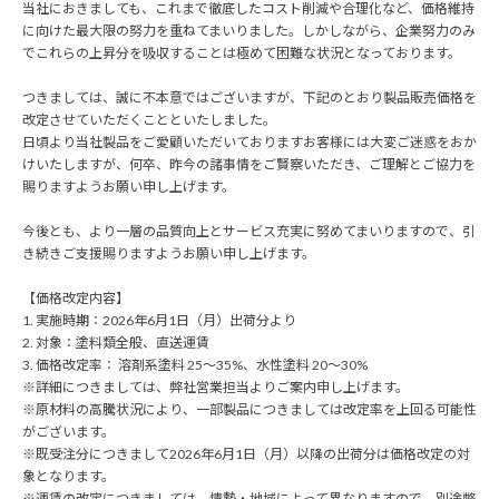
当社におきましても、これまで徹底したコスト削減や合理化など、価格維持
に向けた最大限の努力を重ねてまいりました。しかしながら、企業努力のみ
でこれらの上昇分を吸収することは極めて困難な状況となっております。
つきましては、誠に不本意ではございますが、下記のとおり製品販売価格を
改定させていただくことといたしました。
日頃より当社製品をご愛顧いただいておりますお客様には大変ご迷惑をおか
けいたしますが、何卒、昨今の諸事情をご賢察いただき、ご理解とご協力を
賜りますようお願い申し上げます。
今後とも、より一層の品質向上とサービス充実に努めてまいりますので、引
き続きご支援賜りますようお願い申し上げます。
【価格改定内容】
1. 実施時期：2026年6月1日（月）出荷分より
2. 対象：塗料類全般、直送運賃
3. 価格改定率： 溶剤系塗料 25～35%、水性塗料 20～30%
※詳細につきましては、弊社営業担当よりご案内申し上げます。
※原材料の高騰状況により、一部製品につきましては改定率を上回る可能性
がございます。
※既受注分につきまして2026年6月1日（月）以降の出荷分は価格改定の対
象となります。
※運賃の改定につきましては、情勢・地域によって異なりますので、別途弊