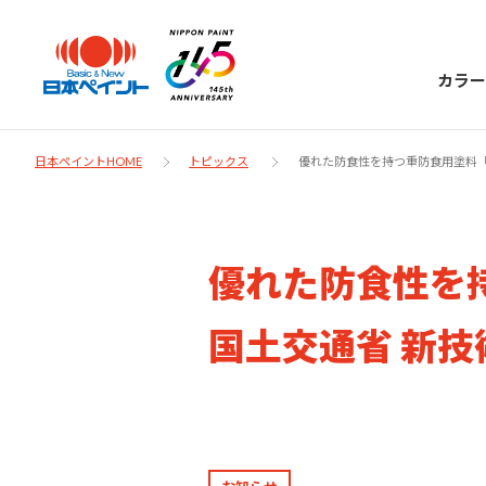
カラー
日本ペイントHOME
トピックス
優れた防食性を持つ重防食用塗料「ダ
日本ペイント
優れた防食性を
に
お客様サポー
ニッペラボ
国土交通省 新技
ついて
ト
塗装をする時、施工会社へお願いする時に
製品情報
知っておくべき塗料・塗装の基礎知識をご
日本ペイントグループの一員として、建築
お問い合わせにあたっては、まずは「よく
紹介します。
物や大型構造物用、自動車の補修塗装向け
あるご質問」をご参照ください。