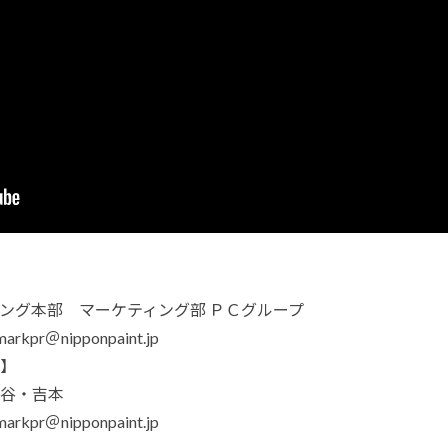
ング本部 マーケティング部 ＰＣグループ
rkpr＠nipponpaint.jp
】
谷・吉本
rkpr＠nipponpaint.jp