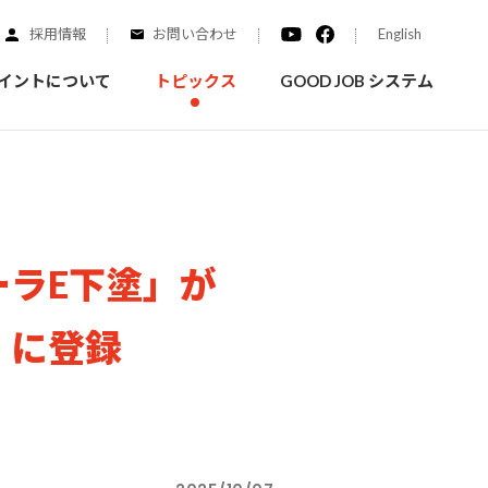
採用情報
お問い合わせ
English
イントについて
トピックス
GOOD JOB システム
装を学ぶ
実績紹介
ラE下塗」が
ご質問
概要
みなさまへのお知らせ
拠点情報
く学ぶことができます
実際にどんな場所に塗られてるのか見てみましょう
）に登録
家庭用塗料
自動車補修用塗料
ダイヤモンドコート
ニッペホームプロダクツの
替えガイド
ウェブサイトに移動します
活動