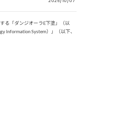
2025/10/07
ダイヤモンドコート加盟施工店がお届けする
なのステキな家
品質重視の戸建て住宅システムはこちら
する「ダンジオーラE下塗」（以
formation System）」（以下、
いについて
リーズ
THERMOEYE サーモアイ
ダンジオーラシステム
MK