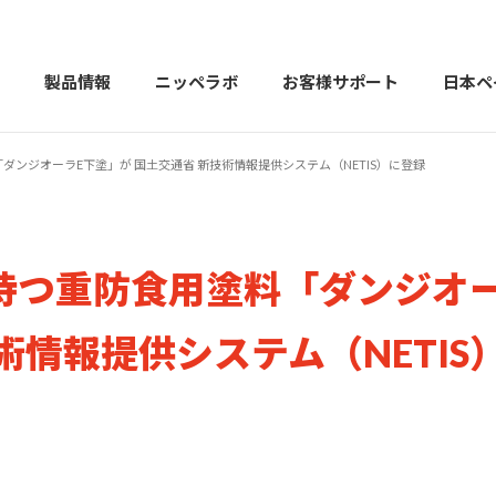
製品情報
ニッペラボ
お客様サポート
日本ペ
ンジオーラE下塗」が 国土交通省 新技術情報提供システム（NETIS）に登録
製品を探す
PERFECT Color Design
塗料・塗
持つ重防食用塗料「ダンジオー
販売店様向けサイト
トップメッセージ
よくある
会社
カラーコーディネーター戸建ておすすめ配色
塗料や塗装について幅広
術情報提供システム（NETIS
建築用塗料
重防食用塗料
用語集
住まいの塗
お問い合わせ
採用情報
CSR