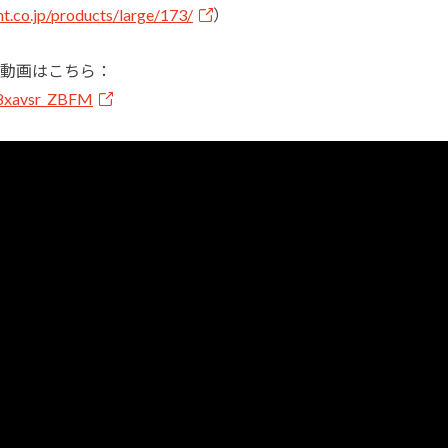
t.co.jp/products/large/173/
）
動画はこちら：
=8xavsr_ZBFM