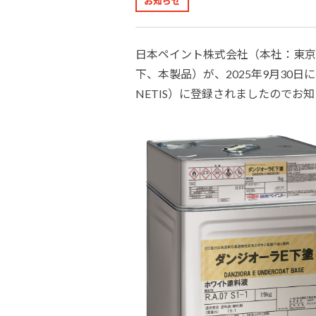
お知らせ
建築・重防食・自動車補修用の各分野で、
塗料の開発・製造および販売を展開。全国
幅広い製品ラインナップをご用意していま
のネットワークを通じて、卓越した塗料の
す。
日本ペイント株式会社（本社：東京
意匠性とコーティング技術をご提供してま
下、本製品）が、2025年9月30日に国土
いります。
NETIS）に登録されましたのでお知ら