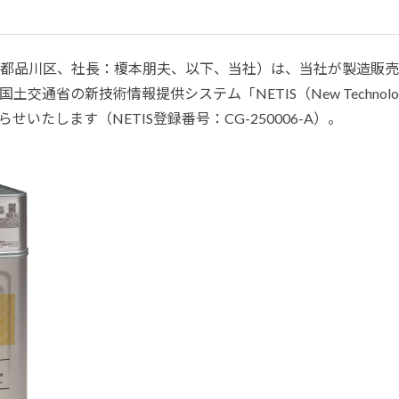
塗料に関する用語を調べることができます
ニッペマンとみん
都品川区、社長：榎本朋夫、以下、当社）は、当社が製造販売
製品特集
交通省の新技術情報提供システム「NETIS（New Technology In
ご利用にあたって
個人情報の取扱
せいたします（NETIS登録番号：CG-250006-A）。
グランセラシリーズ
パーフェクトシ
プロテクトン
EMO
SUSTAINA SYSTEM
グリーンループB