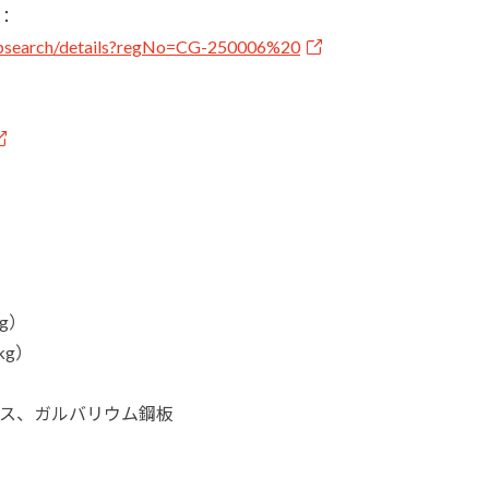
：
/pubsearch/details?regNo=CG-250006%20
g）
kg）
ス、ガルバリウム鋼板