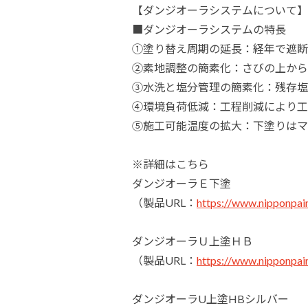
【ダンジオーラシステムについて】
■ダンジオーラシステムの特長
①塗り替え周期の延長：経年で遮断
②素地調整の簡素化：さびの上から
③水洗と塩分管理の簡素化：残存塩分
④環境負荷低減：工程削減により工
⑤施工可能温度の拡大：下塗りはマ
※詳細はこちら
ダンジオーラＥ下塗
（製品URL：
https://www.nipponpain
ダンジオーラＵ上塗ＨＢ
（製品URL：
https://www.nipponpain
ダンジオーラU上塗HBシルバー