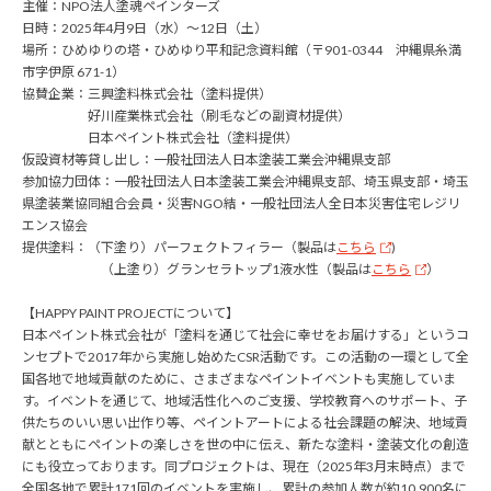
主催：NPO法人塗魂ペインターズ
日時：2025年4月9日（水）～12日（土）
場所：ひめゆりの塔・ひめゆり平和記念資料館（〒901-0344 沖縄県糸満
市字伊原 671-1）
協賛企業：三興塗料株式会社（塗料提供）
好川産業株式会社（刷毛などの副資材提供）
日本ペイント株式会社（塗料提供）
仮設資材等貸し出し：一般社団法人日本塗装工業会沖縄県支部
参加協力団体：一般社団法人日本塗装工業会沖縄県支部、埼玉県支部・埼玉
県塗装業協同組合会員・災害NGO結・一般社団法人全日本災害住宅レジリ
エンス協会
提供塗料：（下塗り）パーフェクトフィラー（製品は
こちら
)
（上塗り）グランセラトップ1液水性（製品は
こちら
）
【HAPPY PAINT PROJECTについて】
日本ペイント株式会社が「塗料を通じて社会に幸せをお届けする」というコ
ンセプトで2017年から実施し始めたCSR活動です。この活動の一環として全
国各地で地域貢献のために、さまざまなペイントイベントも実施していま
す。イベントを通じて、地域活性化へのご支援、学校教育へのサポート、子
供たちのいい思い出作り等、ペイントアートによる社会課題の解決、地域貢
献とともにペイントの楽しさを世の中に伝え、新たな塗料・塗装文化の創造
にも役立っております。同プロジェクトは、現在（2025年3月末時点）まで
全国各地で累計171回のイベントを実施し、累計の参加人数が約10,900名に