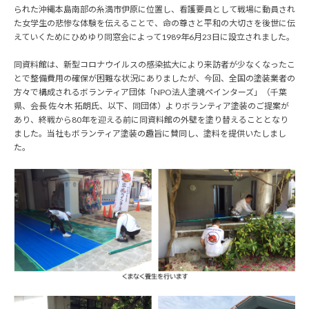
られた沖縄本島南部の糸満市伊原に位置し、看護要員として戦場に動員され
た女学生の悲惨な体験を伝えることで、命の尊さと平和の大切さを後世に伝
えていくためにひめゆり同窓会によって1989年6月23日に設立されました。
同資料館は、新型コロナウイルスの感染拡大により来訪者が少なくなったこ
とで整備費用の確保が困難な状況にありましたが、今回、全国の塗装業者の
方々で構成されるボランティア団体「NPO法人塗魂ペインターズ」（千葉
県、会長 佐々木 拓朗氏、以下、同団体）よりボランティア塗装のご提案が
あり、終戦から80年を迎える前に同資料館の外壁を塗り替えることとなり
ました。当社もボランティア塗装の趣旨に賛同し、塗料を提供いたしまし
た。