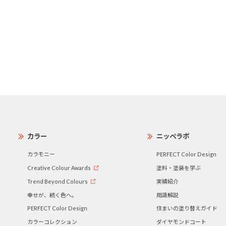
カラー
ニッペラボ
カラモニー
PERFECT Color Design
Creative Colour Awards
塗料・塗装を学ぶ
Trend Beyond Colours
実績紹介
幸せが、続く色へ。
用語解説
PERFECT Color Design
住まいの塗り替えガイド
カラーコレクション
ダイヤモンドコート