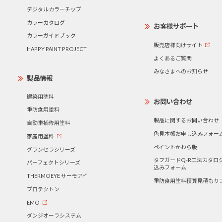
デジタルカラーチップ
カラーカタログ
お客様サポート
カラーガイドブック
販売店様向けサイト
HAPPY PAINT PROJECT
よくあるご質問
みなさまへのお知らせ
製品情報
建築用塗料
お問い合わせ
重防食用塗料
製品に関するお問い合わせ
自動車補修用塗料
色見本帳お申し込みフォー
家庭用塗料
ペイントかわら版
グランセラシリーズ
タフガードQ-R工法カタロ
パーフェクトシリーズ
込みフォーム
THERMOEYE サーモアイ
重防食用塗料積算見積もり
プロテクトン
EMO
ダンジオーラシステム