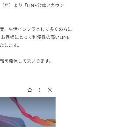
ダイヤモンドコート加盟施工店がお届けする
なのステキな家
（月）より「LINE公式アカウン
品質重視の戸建て住宅システムはこちら
度、生活インフラとして多くの方に
いについて
お客様にとって利便性の高いLINE
リーズ
THERMOEYE サーモアイ
たします。
ダンジオーラシステム
報を発信してまいります。
MK