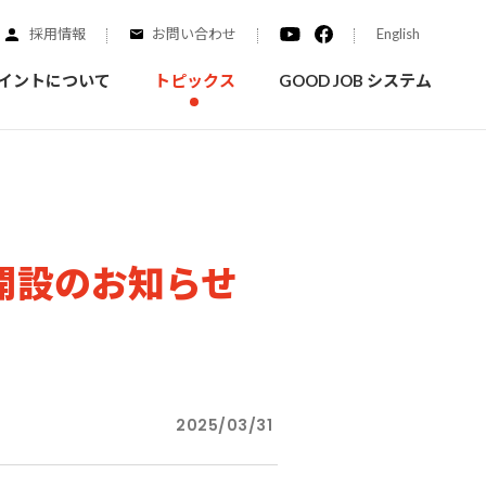
採用情報
お問い合わせ
English
イントについて
トピックス
GOOD JOB システム
装を学ぶ
実績紹介
開設のお知らせ
ご質問
概要
みなさまへのお知らせ
拠点情報
く学ぶことができます
実際にどんな場所に塗られてるのか見てみましょう
家庭用塗料
2025/03/31
自動車補修用塗料
ダイヤモンドコート
ニッペホームプロダクツの
替えガイド
ウェブサイトに移動します
活動