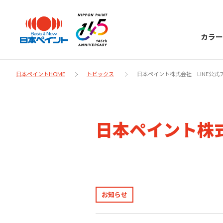
カラー
日本ペイントHOME
トピックス
日本ペイント株式会社 LINE公
日本ペイント
日本ペイント株式
に
お客様サポー
ニッペラボ
ついて
ト
塗装をする時、施工会社へお願いする時に
製品情報
お知らせ
知っておくべき塗料・塗装の基礎知識をご
日本ペイントグループの一員として、建築
お問い合わせにあたっては、まずは「よく
紹介します。
物や大型構造物用、自動車の補修塗装向け
あるご質問」をご参照ください。