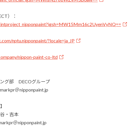
JECT）：
ypaintproject_nipponpaint?igsh=MW15Mm16c2UyenVyNQ==
.com/nptu.nipponpaint/?locale=ja_JP
/company/nippon-paint-co-ltd
ング部 DECOグループ
arkpr＠nipponpaint.jp
】
谷・吉本
rkpr＠nipponpaint.jp