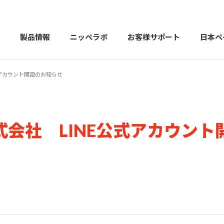
製品情報
ニッペラボ
お客様サポート
日本ペ
式アカウント開設のお知らせ
製品を探す
PERFECT Color Design
塗料・塗
会社 LINE公式アカウント
販売店様向けサイト
トップメッセージ
よくある
会社
カラーコーディネーター戸建ておすすめ配色
塗料や塗装について幅広
建築用塗料
重防食用塗料
用語集
住まいの塗
お問い合わせ
採用情報
CSR