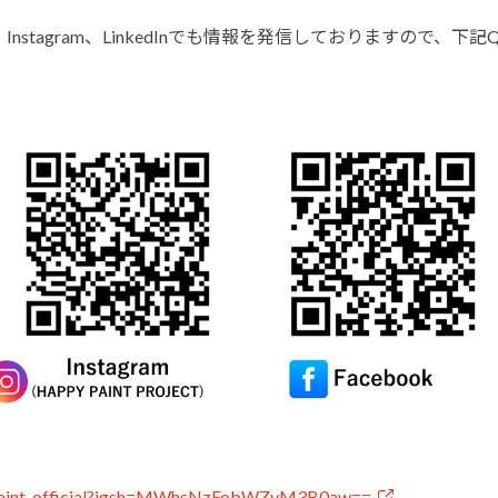
、Instagram、LinkedInでも情報を発信しておりますので
npaint_official?igsh=MWhsNzFobWZvM3B0aw==