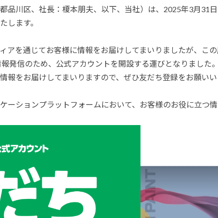
塗料に関する用語を調べることができます
ニッペマンとみん
品川区、社長：榎本朋夫、以下、当社）は、2025年3月31日
たします。
製品特集
ィアを通じてお客様に情報をお届けしてまいりましたが、この
ご利用にあたって
個人情報の取扱
た情報発信のため、公式アカウントを開設する運びとなりました。
グランセラシリーズ
パーフェクトシ
情報をお届けしてまいりますので、ぜひ友だち登録をお願いい
プロテクトン
EMO
ケーションプラットフォームにおいて、お客様のお役に立つ情
SUSTAINA SYSTEM
グリーンループB