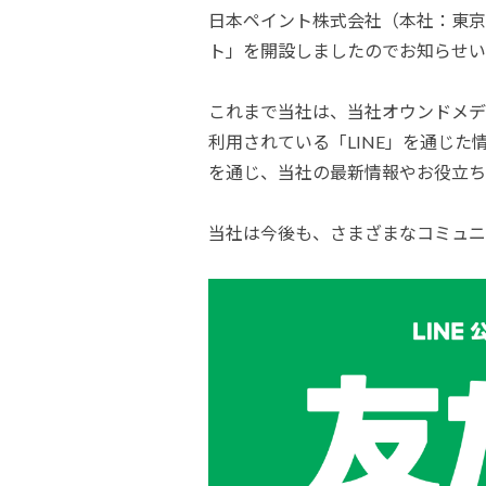
建築・重防食・自動車補修用の各分野で、
日本ペイント株式会社（本社：東京都
塗料の開発・製造および販売を展開。全国
幅広い製品ラインナップをご用意していま
ト」を開設しましたのでお知らせい
のネットワークを通じて、卓越した塗料の
す。
意匠性とコーティング技術をご提供してま
これまで当社は、当社オウンドメデ
いります。
利用されている「LINE」を通じ
を通じ、当社の最新情報やお役立ち
当社は今後も、さまざまなコミュニ