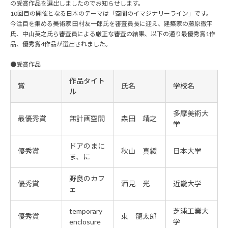
の受賞作品を選出しましたのでお知らせします。
10回目の開催となる日本のテーマは「空間のイマジナリーライン」です。
今注目を集める美術家 田村友一郎氏を審査員長に迎え、建築家の藤原徹平
氏、中山英之氏ら審査員による厳正な審査の結果、以下の通り最優秀賞1作
品、優秀賞4作品が選出されました。
●受賞作品
作品タイト
賞
氏名
学校名
ル
多摩美術大
最優秀賞
無計画空間
森田 靖之
学
ドアのまに
優秀賞
秋山 真緩
日本大学
ま、に
野良のカフ
優秀賞
酒見 光
近畿大学
ェ
temporary
芝浦工業大
優秀賞
東 龍太郎
enclosure
学