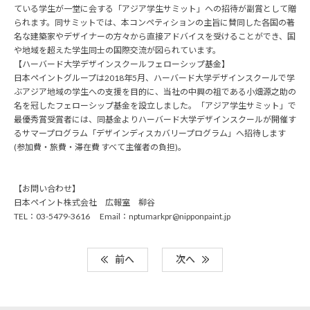
ている学生が一堂に会する「アジア学生サミット」への招待が副賞として贈
られます。同サミットでは、本コンペティションの主旨に賛同した各国の著
名な建築家やデザイナーの方々から直接アドバイスを受けることができ、国
や地域を超えた学生同士の国際交流が図られています。
【ハーバード大学デザインスクールフェローシップ基金】
日本ペイントグループは2018年5月、ハーバード大学デザインスクールで学
ぶアジア地域の学生への支援を目的に、当社の中興の祖である小畑源之助の
名を冠したフェローシップ基金を設立しました。「アジア学生サミット」で
最優秀賞受賞者には、同基金よりハーバード大学デザインスクールが開催す
るサマープログラム「デザインディスカバリープログラム」へ招待します
(参加費・旅費・滞在費 すべて主催者の負担)。
【お問い合わせ】
日本ペイント株式会社 広報室 柳谷
TEL：03-5479-3616 Email：nptumarkpr@nipponpaint.jp
前へ
次へ