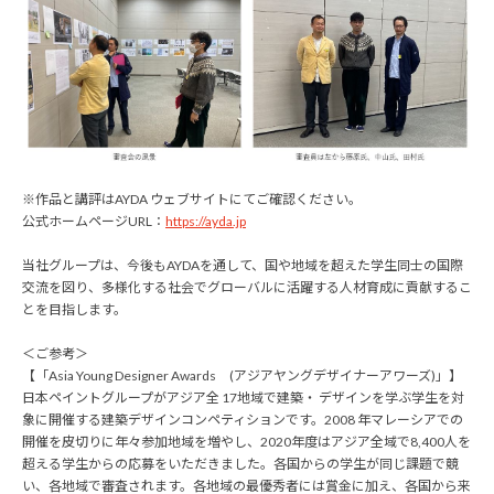
※作品と講評はAYDA ウェブサイトにてご確認ください。
公式ホームページURL：
https://ayda.jp
当社グループは、今後もAYDAを通して、国や地域を超えた学生同士の国際
交流を図り、多様化する社会でグローバルに活躍する人材育成に貢献するこ
とを目指します。
＜ご参考＞
【「Asia Young Designer Awards (アジアヤングデザイナーアワーズ)」】
日本ペイントグループがアジア全 17地域で建築・ デザインを学ぶ学生を対
象に開催する建築デザインコンペティションです。2008 年マレーシアでの
開催を皮切りに年々参加地域を増やし、2020年度はアジア全域で8,400人を
超える学生からの応募をいただきました。各国からの学生が同じ課題で競
い、各地域で審査されます。各地域の最優秀者には賞金に加え、各国から来