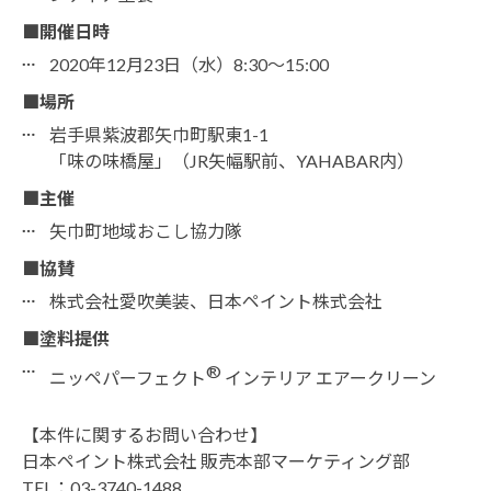
■開催日時
2020年12月23日（水）8:30～15:00
■場所
岩手県紫波郡矢巾町駅東1-1
「味の味橋屋」（JR矢幅駅前、YAHABAR内）
■主催
矢巾町地域おこし協力隊
■協賛
株式会社愛吹美装、日本ペイント株式会社
■塗料提供
®
ニッペパーフェクト
インテリア エアークリーン
【本件に関するお問い合わせ】
日本ペイント株式会社 販売本部マーケティング部
TEL：03-3740-1488