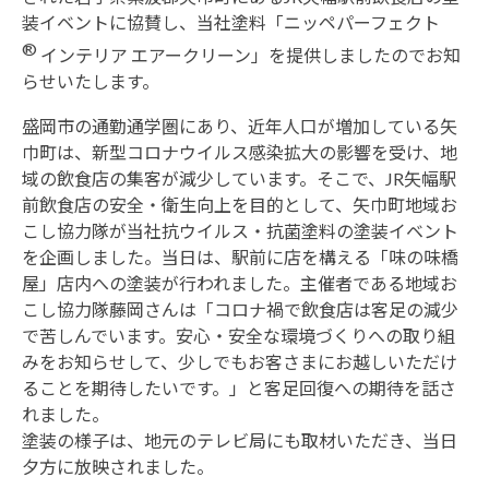
装イベントに協賛し、当社塗料「ニッペパーフェクト
®
インテリア エアークリーン」を提供しましたのでお知
らせいたします。
盛岡市の通勤通学圏にあり、近年人口が増加している矢
巾町は、新型コロナウイルス感染拡大の影響を受け、地
域の飲食店の集客が減少しています。そこで、JR矢幅駅
前飲食店の安全・衛生向上を目的として、矢巾町地域お
こし協力隊が当社抗ウイルス・抗菌塗料の塗装イベント
を企画しました。当日は、駅前に店を構える「味の味橋
屋」店内への塗装が行われました。主催者である地域お
こし協力隊藤岡さんは「コロナ禍で飲食店は客足の減少
で苦しんでいます。安心・安全な環境づくりへの取り組
みをお知らせして、少しでもお客さまにお越しいただけ
ることを期待したいです。」と客足回復への期待を話さ
れました。
塗装の様子は、地元のテレビ局にも取材いただき、当日
夕方に放映されました。