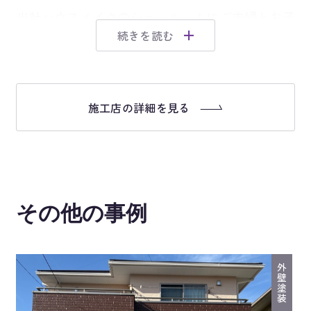
当社ハウスメイクのショールームにご夫婦とお子
様のご家族でご来店いただき、終始ほがらかにお
打ち合わせをさせて頂きました（※弊社ショール
ームにはキッズスペースも設けさせて頂いており
施工店の詳細を見る
ますので、お気軽にご家族でショールームにお越
しください） Ｓ様邸にあった複数の塗料をご提案
させて頂きましたところ、次回施工時のコスト面
も考えられ、当社おすすめの日本ペイント「ダイ
その他の事例
ヤモンドコート」を気に入って下さりご契約頂き
ました。 工事期間中は、現場管理者と職人が密に
ご連絡を取らせていただき、スムーズに作業を進
外
壁
塗
めることができました。ご協力いただきありがと
装