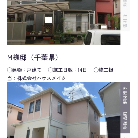
装
付
帯
部
M様邸（千葉県）
◯建物：戸建て ◯施工日数：14日 ◯施工担
当：株式会社ハウスメイク
外
壁
塗
装
屋
根
塗
装