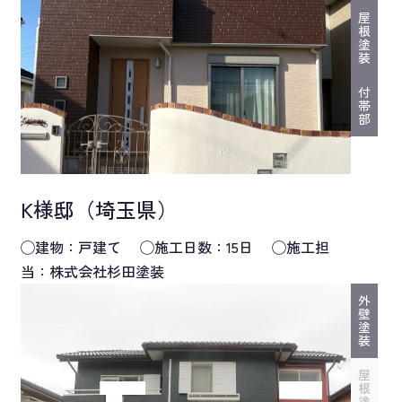
うございました。 職人は当社自慢の金野班が担当
屋
根
させて頂きました。職人の仕事の様子やマナーに
塗
装
ついてもお褒めの言葉を頂き大変嬉しく思ってお
付
ります。 完成をご覧になって「すごく綺麗に仕上
帯
部
がって満足です」とのお言葉を頂戴しスタッフ一
同感無量でございます！ 今後はアフターメンテナ
ンスをしっかりと対応させて頂きますので、末永
K様邸（埼玉県）
いお付き合いの程、よろしくお願い申し上げま
◯建物：戸建て ◯施工日数：15日 ◯施工担
す。
当：株式会社杉田塗装
外
壁
塗
装
屋
根
塗