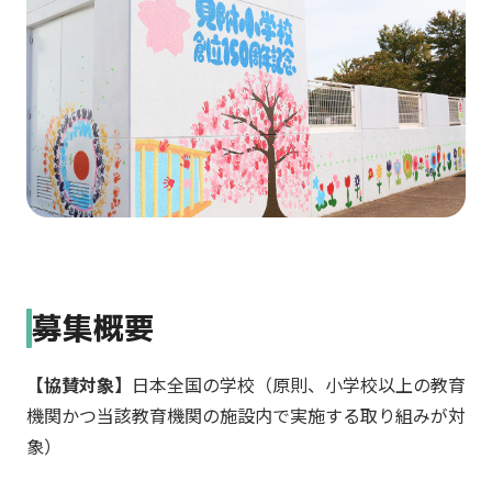
カ
ラ
フ
ル
に
彩
る
た
め
の
塗
料
支
募集概要
援
を
【協賛対象】
日本全国の学校（原則、小学校以上の教育
行
機関かつ当該教育機関の施設内で実施する取り組みが対
う
象）
も
の