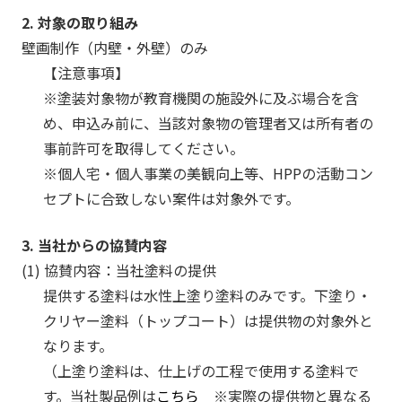
け
2. 対象の取り組み
す
る」
壁画制作（内壁・外壁）のみ
の
【注意事項】
も
※塗装対象物が教育機関の施設外に及ぶ場合を含
と、
め、申込み前に、当該対象物の管理者又は所有者の
社
事前許可を取得してください。
会
※個人宅・個人事業の美観向上等、HPPの活動コン
課
題
セプトに合致しない案件は対象外です。
の
解
3. 当社からの協賛内容
決
(1) 協賛内容：当社塗料の提供
や
提供する塗料は水性上塗り塗料のみです。下塗り・
地
クリヤー塗料（トップコート）は提供物の対象外と
域
なります。
貢
献
（上塗り塗料は、仕上げの工程で使用する塗料で
に
す。当社製品例は
こちら
※実際の提供物と異なる