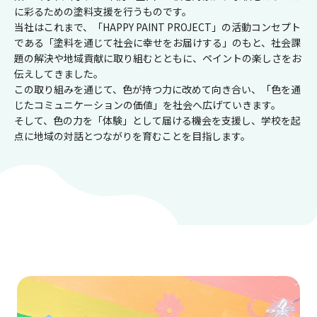
の
に彩るための塗料支援を行うものです。
取
当社はこれまで、「HAPPY PAINT PROJECT」の活動コンセプト
り
である「塗料を通じて社会に幸せをお届けする」のもと、社会課
組
題の解決や地域貢献に取り組むとともに、ペイントの楽しさをお
み
伝えしてきました。
は、
この取り組みを通じて、色が持つ力に改めて向き合い、「色を通
日
じたコミュニケーションの価値」を社会へ広げていきます。
本
そして、色の力を「体験」として届ける機会を支援し、学校を起
ペ
点に地域の対話とつながりを育むことを目指します。
イ
ン
ト
株
式
会
社
が
スクールキャンバス150 詳細情報
社
会