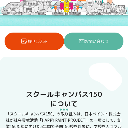
お申し込み
お問い合わせ
スクールキャンバス150 について
「ス
ク
ー
ル
キ
スクールキャンバス150
ャ
ン
について
バ
「スクールキャンバス150」の取り組みは、日本ペイント株式会
ス
社が社会貢献活動「HAPPY PAINT PROJECT」の一環として、創
150」
業150周年に向けた5年間で全国150校を対象に、学校をカラフル