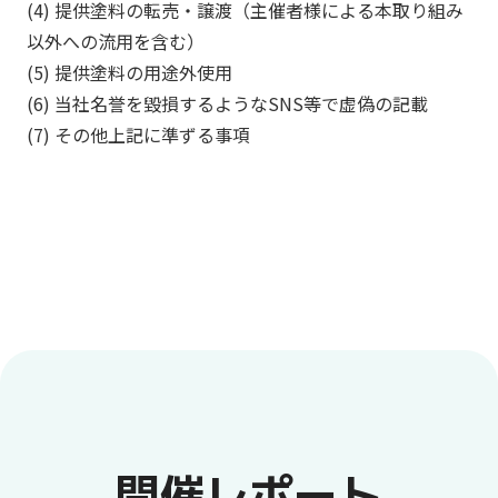
会
(4) 提供塗料の転売・譲渡（主催者様による本取り組み
を
以外への流用を含む）
支
(5) 提供塗料の用途外使用
援
(6) 当社名誉を毀損するようなSNS等で虚偽の記載
し、
(7) その他上記に準ずる事項
学
校
を
起
点
に
地
域
の
対
話
と
つ
開催レポート
な