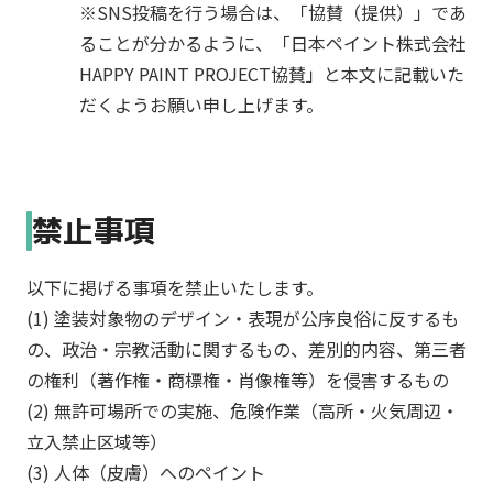
※SNS投稿を行う場合は、「協賛（提供）」であ
ま
ることが分かるように、「日本ペイント株式会社
す。
そ
HAPPY PAINT PROJECT協賛」と本文に記載いた
し
だくようお願い申し上げます。
て、
色
の
力
禁止事項
を
「体
験」
以下に掲げる事項を禁止いたします。
と
(1) 塗装対象物のデザイン・表現が公序良俗に反するも
し
の、政治・宗教活動に関するもの、差別的内容、第三者
て
の権利（著作権・商標権・肖像権等）を侵害するもの
届
(2) 無許可場所での実施、危険作業（高所・火気周辺・
け
立入禁止区域等）
る
機
(3) 人体（皮膚）へのペイント