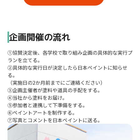
向
け
た
5
企画開催の流れ
年
間
で
①協賛決定後、各学校で取り組み企画の具体的な実行プ
全
ランを立てる。
国
②具体的な実行日が決定したら日本ペイントに知らせ
150
る。
校
（実施日の2か月前までにご連絡ください）
を
③企画主催者が塗料や道具の手配をする。
対
④当社から塗料をお届け。
象
⑤参加者と連携して下準備をする。
に、
⑥ペイントアートを制作する。
学
⑦写真とコメントを日本ペイントに送る。
校
を