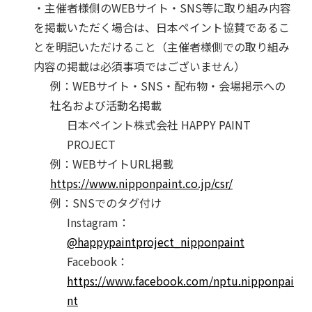
ュ
・主催者様側のWEBサイト・SNS等に取り組み内容
ニ
を掲載いただく場合は、日本ペイント協賛であるこ
ケ
とを明記いただけること（主催者様側での取り組み
ー
内容の掲載は必須事項ではございません）
シ
例：WEBサイト・SNS・配布物・会場掲示への
ョ
社名および活動名掲載
ン
の
日本ペイント株式会社 HAPPY PAINT
価
PROJECT
値」
例：WEBサイトURL掲載
を
https://www.nipponpaint.co.jp/csr/
社
例：SNSでのタグ付け
会
Instagram：
へ
広
@happypaintproject_nipponpaint
げ
Facebook：
て
https://www.facebook.com/nptu.nipponpai
い
nt
き