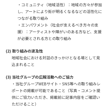
が
・コミュニティ（地域活性）：地域の方々が参加
持
し、アートにより街が明るくなるなどの活性化に
つ
力
つながる取り組み
に
・エンパワメント（社会が支えるべき方々の支
改
援）：アーティストや障がいのある方など、支援
め
が必要とされる方との取り組み
て
向
(2) 取り組みの波及性
き
地域社会における対話のきっかけとなる場として見
合
い、
込まれること
「色
を
(3) 当社グループの広報活動へのご協力
通
・当社グループWEBサイト・SNS等への取り組みレ
じ
ポートの掲載が可能であること（写真・コメント提
た
供にご協力いただき、掲載前に記事内容をご確認い
コ
ただけること）
ミ