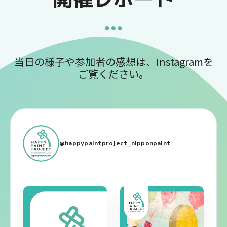
が
り
を
育
む
当日の様子や参加者の感想は、Instagramを
こ
ご覧ください。
と
を
目
指
し
ま
@happypaintproject_nipponpaint
す。