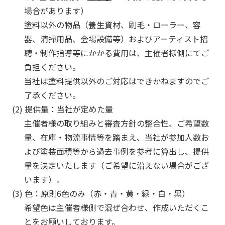
取
場合があります）
り
塗料以外の物品（養生資材、刷毛・ローラー、容
組
器、清掃用品、会場設備等）およびアーティスト招
む
聘・制作指導等にかかる費用は、主催者様側にてご
と
と
負担ください。
も
当社は塗料提供以外のご対応はできかねますのでご
に、
了承ください。
ペ
(2) 提供量：当社が定めた量
イ
主催者様の取り組みと審査方針の整合性、ご希望数
ン
量、在庫・物流事情等を踏まえ、当社が参加人数お
ト
の
よび塗装面積等から過去事例を参考に算出し、提供
楽
量を決定いたします（ご希望に沿えない場合がござ
し
います）。
さ
(3) 色：原則6色のみ（赤・青・黄・緑・白・黒）
を
希望色は主催者様側で混ぜ合わせ、作成いただくこ
お
とをお願いしております。
伝