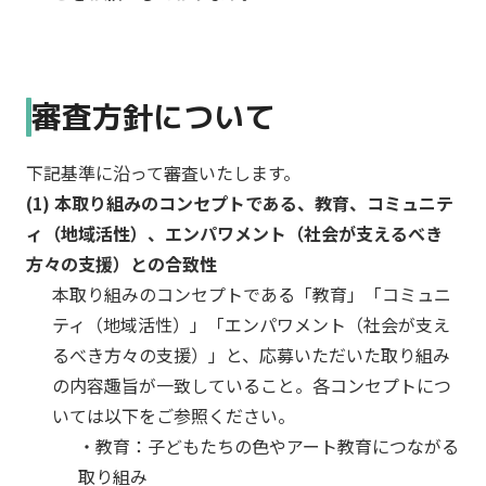
え
し
て
き
審査方針について
ま
し
下記基準に沿って審査いたします。
た。
こ
(1) 本取り組みのコンセプトである、教育、コミュニテ
の
ィ（地域活性）、エンパワメント（社会が支えるべき
取
方々の支援）との合致性
り
本取り組みのコンセプトである「教育」「コミュニ
組
ティ（地域活性）」「エンパワメント（社会が支え
み
るべき方々の支援）」と、応募いただいた取り組み
を
通
の内容趣旨が一致していること。各コンセプトにつ
じ
いては以下をご参照ください。
て、
・教育：子どもたちの色やアート教育につながる
色
取り組み