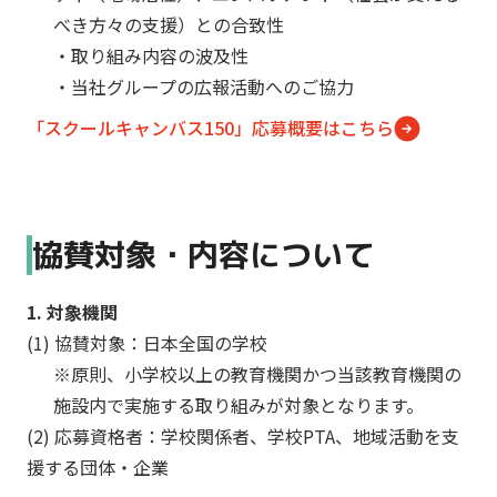
ト
べき方々の支援）との合致性
で
・取り組み内容の波及性
あ
・当社グループの広報活動へのご協力
る
「塗
「スクールキャンバス150」応募概要はこちら
料
を
通
じ
協賛対象・内容について
て
社
1. 対象機関
会
に
(1) 協賛対象：日本全国の学校
幸
※原則、小学校以上の教育機関かつ当該教育機関の
せ
施設内で実施する取り組みが対象となります。
を
(2) 応募資格者：学校関係者、学校PTA、地域活動を支
お
援する団体・企業
届