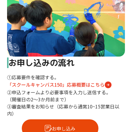
貢
献
活
動
「HAPPY
PAINT
PROJECT」
の
一
お申し込みの流れ
環
と
①応募要件を確認する。
し
「スクールキャンバス150」応募概要はこちら
て、
②申込フォームより必要事項を入力し送信する。
創
（開催日の2～3か月前まで）
業
③審査結果をお知らせ（応募から通常10~15営業日以
150
内）
周
年
お申し込み
に