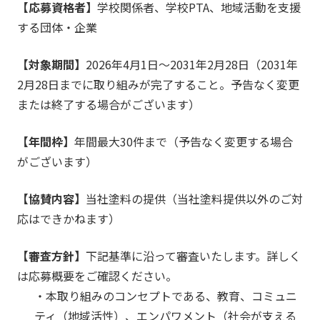
で
【応募資格者】
学校関係者、学校PTA、地域活動を支援
す。
する団体・企業
当
社
【対象期間】
2026年4月1日〜2031年2月28日（2031年
は
2月28日までに取り組みが完了すること。予告なく変更
こ
または終了する場合がございます）
れ
ま
【年間枠】
年間最大30件まで（予告なく変更する場合
で、
「HAPPY
がございます）
PAINT
PROJECT」
【協賛内容】
当社塗料の提供（当社塗料提供以外のご対
の
応はできかねます）
活
動
【審査方針】
下記基準に沿って審査いたします。詳しく
コ
は応募概要をご確認ください。
ン
・本取り組みのコンセプトである、教育、コミュニ
セ
プ
ティ（地域活性）、エンパワメント（社会が支える