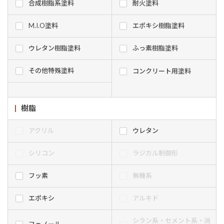
合成樹脂系塗料
耐火塗料
M.I.O塗料
エポキシ樹脂塗料
ウレタン樹脂塗料
ふっ素樹脂塗料
その他特殊塗料
コンクリート用塗料
樹脂
アクリル
ウレタン
シリコン
ラジカル制御形
フッ素
無機系
エポキシ
アルキド
シラン系・セメント系・消