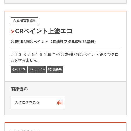
合成樹脂系塗料
CRペイント上塗エコ
合成樹脂調合ペイント（長油性フタル酸樹脂塗料）
ＪＩＳ Ｋ ５５１６ ２種 合格 合成樹脂調合ペイント 鉛及びクロ
ムを含みません。
そのほか
JIS K 5516
弱溶剤系
関連資料
カタログを見る