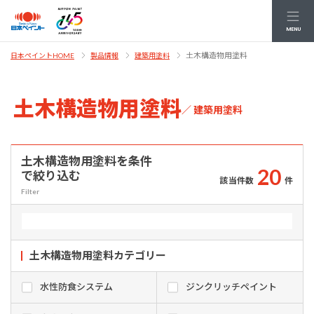
MENU
土木構造物用塗料
日本ペイントHOME
製品情報
建築用塗料
土木構造物用塗料
／ 建築用塗料
土木構造物用塗料を条件
2
0
で絞り込む
該当件数
件
Filter
土木構造物用塗料
カテゴリー
水性防食システム
ジンクリッチペイント