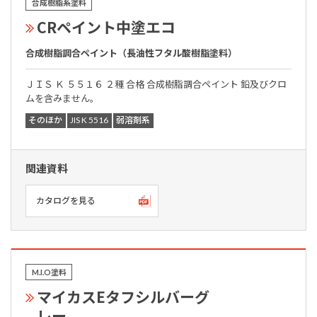
合成樹脂系塗料
CRペイント中塗エコ
合成樹脂調合ペイント（長油性フタル酸樹脂塗料）
ＪＩＳ Ｋ ５５１６ ２種 合格 合成樹脂調合ペイント 鉛及びクロ
ムを含みません。
そのほか
JIS K 5516
弱溶剤系
関連資料
カタログを見る
M.I.O塗料
マイカスEタフシルバーグ
レー