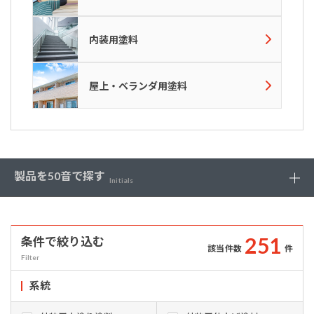
内装用塗料
屋上・ベランダ用塗料
製品を
50音で探す
Initials
2
5
1
条件で絞り込む
該当件数
件
Filter
系統