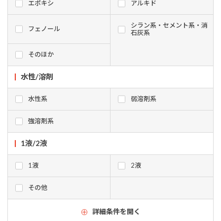
エポキシ
アルキド
シラン系・セメント系・消
フェノール
石灰系
そのほか
水性/溶剤
水性系
弱溶剤系
強溶剤系
1液/2液
1液
2液
その他
詳細条件を開く