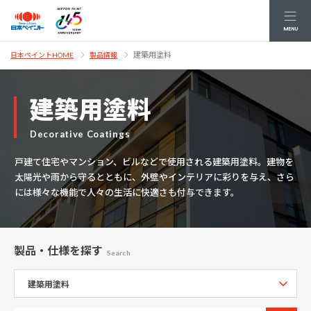
MENU
建築用塗料
日本ペイントHOME
製品情報
建築用塗料
Decorative Coatings
戸建て住宅やマンション、ビルなどで使用される建築用塗料。建物を
太陽光や雨から守るとともに、外壁やインテリアに彩りを与え、さら
には様々な機能で人々の生活に快適さも付与できます。
製品・仕様
を探す
Search