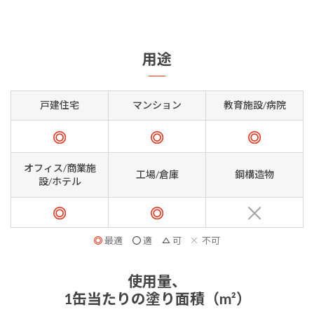
用途
戸建住宅
マンション
教育施設/病院
オフィス/商業施
工場/倉庫
鋼構造物
設/ホテル
最適
適
可
不可
使用量、
1缶当たりの塗り面積（m²）