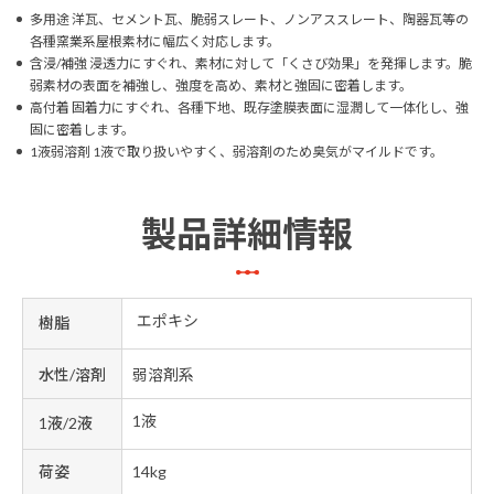
多用途 洋瓦、セメント瓦、脆弱スレート、ノンアススレート、陶器瓦等の
各種窯業系屋根素材に幅広く対応します。
含浸/補強 浸透力にすぐれ、素材に対して「くさび効果」を発揮します。脆
弱素材の表面を補強し、強度を高め、素材と強固に密着します。
高付着 固着力にすぐれ、各種下地、既存塗膜表面に湿潤して一体化し、強
固に密着します。
1液弱溶剤 1液で取り扱いやすく、弱溶剤のため臭気がマイルドです。
製品詳細情報
エポキシ
樹脂
水性/溶剤
弱溶剤系
1液
1液/2液
荷姿
14kg