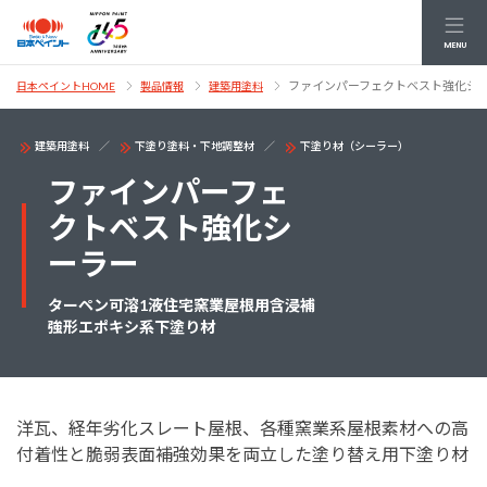
MENU
ファインパーフェクトベスト強化シ
日本ペイントHOME
製品情報
建築用塗料
建築用塗料
下塗り塗料・下地調整材
下塗り材（シーラー）
ファインパーフェ
クトベスト強化シ
ーラー
ターペン可溶1液住宅窯業屋根用含浸補
強形エポキシ系下塗り材
洋瓦、経年劣化スレート屋根、各種窯業系屋根素材への高
付着性と脆弱表面補強効果を両立した塗り替え用下塗り材