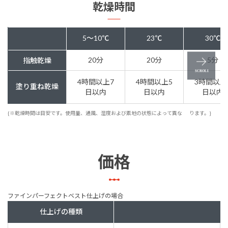
乾燥時間
5～10℃
23℃
30℃
20分
20分
5分
指触乾燥
4時間以上7
4時間以上5
3時間以上
塗り重ね乾燥
日以内
日以内
日以内
{※乾燥時間は目安です。使用量、通風、湿度および素地の状態によって異な
ります。}
価格
ファインパーフェクトベスト仕上げの場合
仕上げの種類