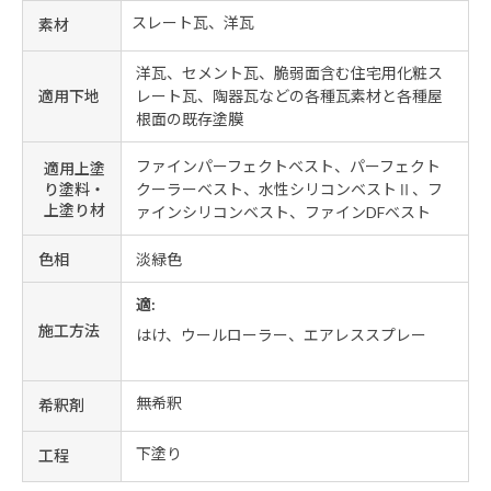
スレート瓦、洋瓦
素材
洋瓦、セメント瓦、脆弱面含む住宅用化粧ス
適用下地
レート瓦、陶器瓦などの各種瓦素材と各種屋
根面の既存塗膜
ファインパーフェクトベスト、パーフェクト
適用上塗
り塗料・
クーラーベスト、水性シリコンベストⅡ、フ
上塗り材
ァインシリコンベスト、ファインDFベスト
色相
淡緑色
適:
施工方法
はけ、ウールローラー、エアレススプレー
無希釈
希釈剤
下塗り
工程