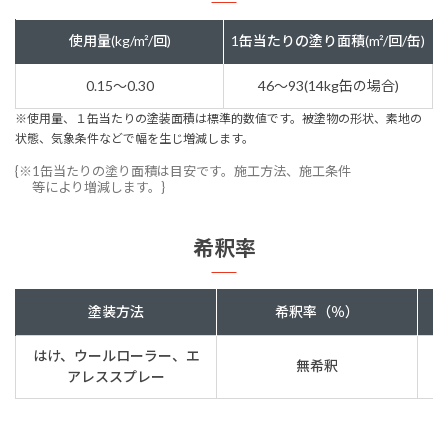
使用量(kg/m²/回)
1缶当たりの塗り面積(m²/回/缶)
0.15～0.30
46～93(14kg缶の場合)
※使用量、１缶当たりの塗装面積は標準的数値です。被塗物の形状、素地の
状態、気象条件などで幅を生じ増減します。
{※1缶当たりの塗り面積は目安です。施工方法、施工条件
等により増減します。}
希釈率
塗装方法
希釈率（％）
はけ、ウールローラー、エ
無希釈
アレススプレー