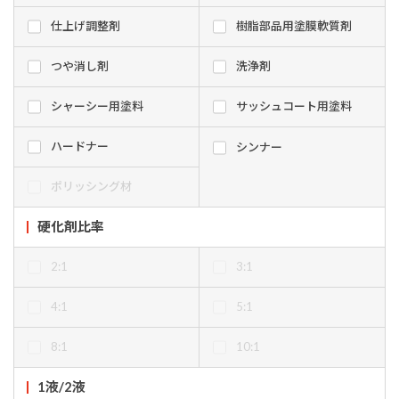
仕上げ調整剤
樹脂部品用塗膜軟質剤
つや消し剤
洗浄剤
シャーシー用塗料
サッシュコート用塗料
ハードナー
シンナー
ポリッシング材
硬化剤比率
2:1
3:1
4:1
5:1
8:1
10:1
1液/2液