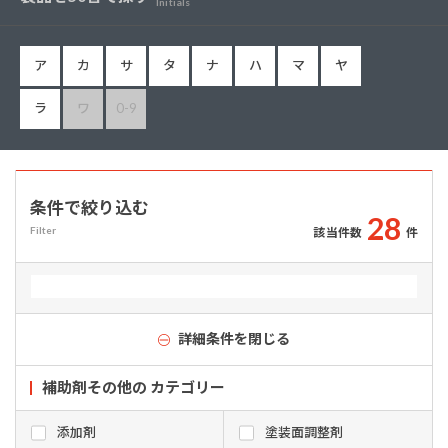
Initials
ア
カ
サ
タ
ナ
ハ
マ
ヤ
ラ
ワ
0-9
条件で絞り込む
2
8
Filter
該当件数
件
詳細条件を閉じる
補助剤その他の カテゴリー
添加剤
塗装面調整剤