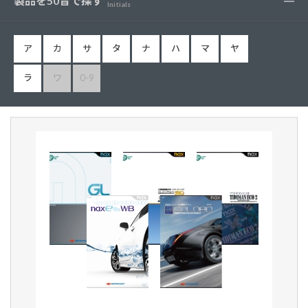
製品を50音で探す
Initials
ア
カ
サ
タ
ナ
ハ
マ
ヤ
ラ
ワ
0-9