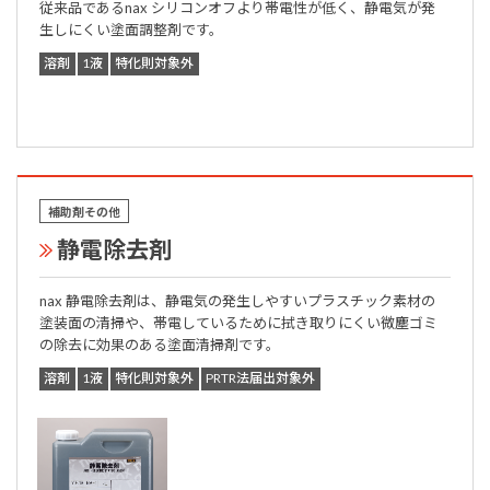
従来品であるnax シリコンオフより帯電性が低く、静電気が発
生しにくい塗面調整剤です。
溶剤
1液
特化則対象外
補助剤その他
静電除去剤
nax 静電除去剤は、静電気の発生しやすいプラスチック素材の
塗装面の清掃や、帯電しているために拭き取りにくい微塵ゴミ
の除去に効果のある塗面清掃剤です。
溶剤
1液
特化則対象外
PRTR法届出対象外