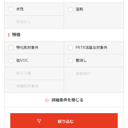
水性
溶剤
該当なし
特徴
特化則対象外
PRTR法届出対象外
低VOC
艶消し
耐スリ傷
架装向け
有機則対象外
詳細条件を閉じる
絞り込む