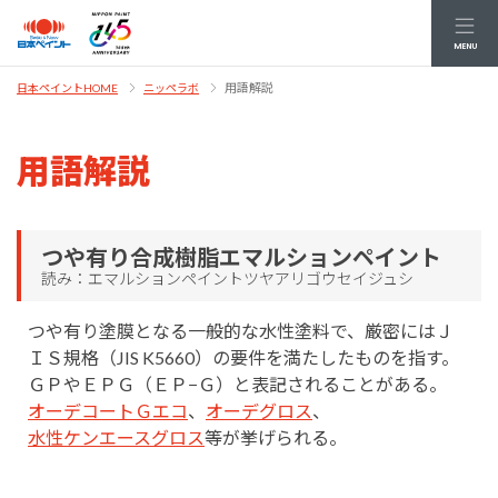
MENU
用語解説
日本ペイントHOME
ニッペラボ
用語解説
つや有り合成樹脂エマルションペイント
読み：エマルションペイントツヤアリゴウセイジュシ
つや有り塗膜となる一般的な水性塗料で、厳密にはＪ
ＩＳ規格（JIS K5660）の要件を満たしたものを指す。
ＧＰやＥＰＧ（ＥＰ−Ｇ）と表記されることがある。
オーデコートＧエコ
、
オーデグロス
、
水性ケンエースグロス
等が挙げられる。