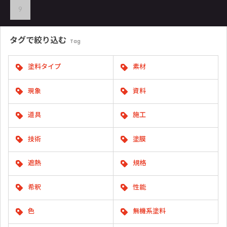
9
タグで
絞り込む
Tag
塗料タイプ
素材
現象
資料
道具
施工
技術
塗膜
遮熱
規格
希釈
性能
色
無機系塗料