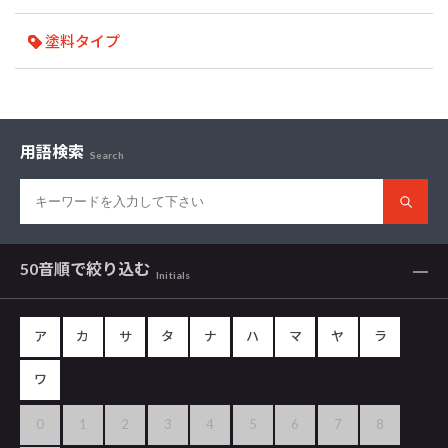
塗料タイプ
用語検索
Search
50音順で
絞り込む
Initials
ア
カ
サ
タ
ナ
ハ
マ
ヤ
ラ
ワ
0
1
2
3
4
5
6
7
8